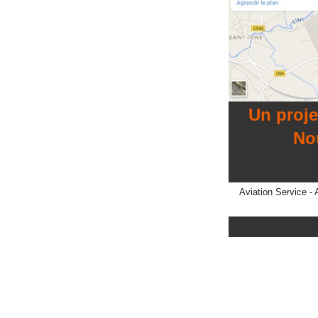
Un proje
Nous vo
Appel
Aviation Service -