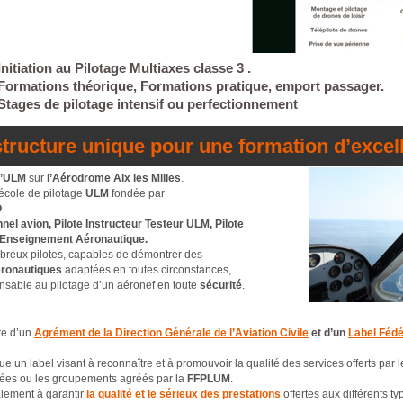
Initiation au Pilotage Multiaxes classe 3 .
Formations théorique, Formations pratique, emport passager.
Stages de pilotage intensif ou perfectionnement
structure unique pour une formation d’excell
l’ULM
sur
l’Aérodrome Aix les Milles
.
l’école de pilotage
ULM
fondée par
O
nnel avion, Pilote Instructeur Testeur ULM, Pilote
t Enseignement Aéronautique.
reux pilotes, capables de démontrer des
ronautiques
adaptées en toutes circonstances,
ensable au pilotage d’un aéronef en toute
sécurité
.
ire d’un
Agrément de la Direction Générale de l’Aviation Civile
et d’un
Label Fédé
tue un label visant à reconnaître et à promouvoir la qualité des services offerts par 
liées ou les groupements agréés par la
FFPLUM
.
alement à garantir
la qualité et le sérieux des prestations
offertes aux différents t