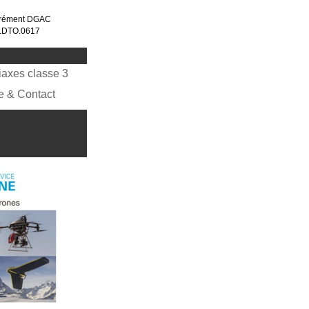
rément DGAC
.DTO.0617
iaxes classe 3
e & Contact