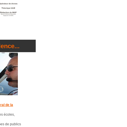
ence...
ral de la
les écoles,
ypes de publics