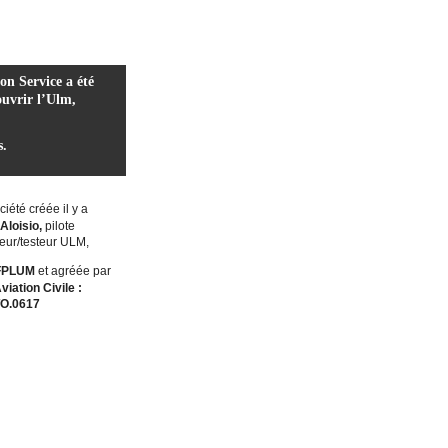
ion Service a été
ouvrir l’Ulm,
s.
iété créée il y a
 Aloisio,
pilote
teur/testeur ULM,
FPLUM
et agréée par
viation Civile :
O.0617