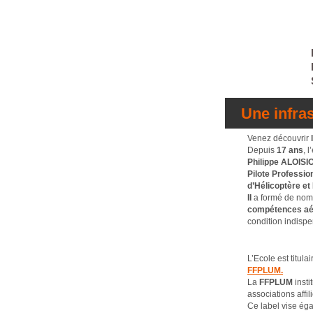
Une infra
Venez découvrir
Depuis
17 ans
, 
Philippe ALOISI
Pilote Professio
d’Hélicoptère e
Il
a formé de nomb
compétences
aé
condition indisp
L’Ecole est titula
FFPLUM.
La
FFPLUM
insti
associations affi
Ce label vise ég