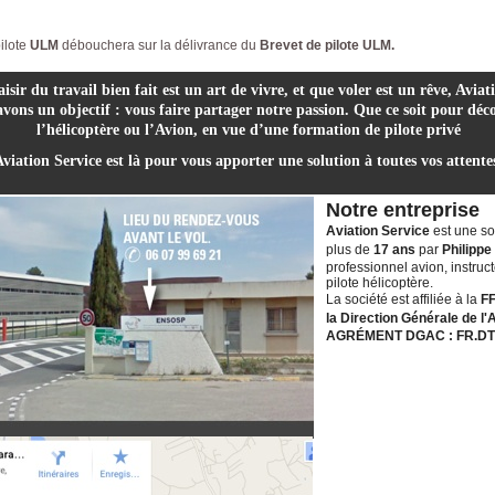
ilote
ULM
débouchera sur la délivrance du
Brevet de pilote ULM.
isir du travail bien fait est un art de vivre, et que voler est un rêve, Aviat
avons un objectif : vous faire partager notre passion. Que ce soit pour déc
l’hélicoptère ou l’Avion, en vue d’une formation de pilote privé
viation Service est là pour vous apporter une solution à toutes vos attente
Notre entreprise
Aviation Service
est une soc
plus de
17 ans
par
Philippe
professionnel avion, instruc
pilote hélicoptère.
La société est affiliée à la
F
la Direction Générale de l'A
AGRÉMENT DGAC : FR.DT