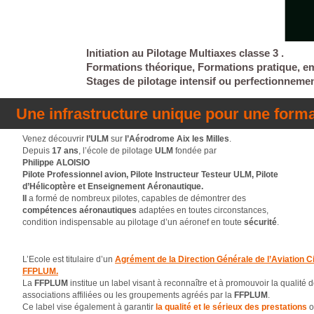
Initiation au Pilotage Multiaxes classe 3 .
Formations théorique, Formations pratique, e
Stages de pilotage intensif ou perfectionneme
Une infrastructure unique pour une format
Venez découvrir
l’ULM
sur
l’Aérodrome Aix les Milles
.
Depuis
17 ans
, l’école de pilotage
ULM
fondée par
Philippe ALOISIO
Pilote Professionnel avion, Pilote Instructeur Testeur ULM, Pilote
d’Hélicoptère et Enseignement Aéronautique.
Il
a formé de nombreux pilotes, capables de démontrer des
compétences
aéronautiques
adaptées en toutes circonstances,
condition indispensable au pilotage d’un aéronef en toute
sécurité
.
L’Ecole est titulaire d’un
Agrément de la Direction Générale de l’Aviation Ci
FFPLUM.
La
FFPLUM
institue un label visant à reconnaître et à promouvoir la qualité d
associations affiliées ou les groupements agréés par la
FFPLUM
.
Ce label vise également à garantir
la qualité et le sérieux des prestations
o